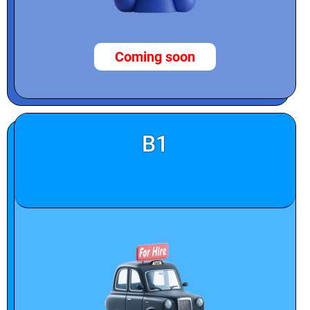
Coming soon
B1