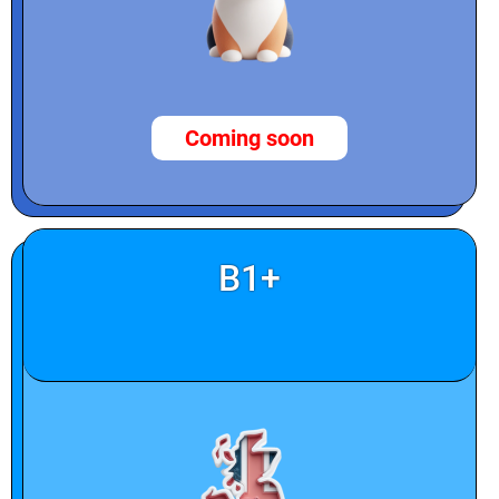
Coming soon
B1+