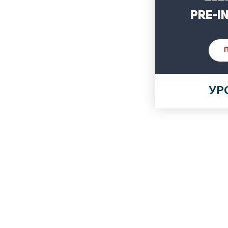
Pre-I
УР