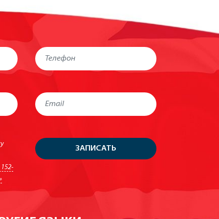
ку
ЗАПИСАТЬ
152-
»